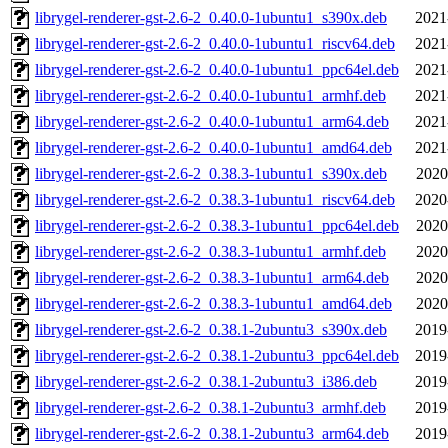
librygel-renderer-gst-2.6-2_0.40.0-1ubuntu1_s390x.deb
2021
librygel-renderer-gst-2.6-2_0.40.0-1ubuntu1_riscv64.deb
2021
librygel-renderer-gst-2.6-2_0.40.0-1ubuntu1_ppc64el.deb
2021
librygel-renderer-gst-2.6-2_0.40.0-1ubuntu1_armhf.deb
2021
librygel-renderer-gst-2.6-2_0.40.0-1ubuntu1_arm64.deb
2021
librygel-renderer-gst-2.6-2_0.40.0-1ubuntu1_amd64.deb
2021
librygel-renderer-gst-2.6-2_0.38.3-1ubuntu1_s390x.deb
2020
librygel-renderer-gst-2.6-2_0.38.3-1ubuntu1_riscv64.deb
2020
librygel-renderer-gst-2.6-2_0.38.3-1ubuntu1_ppc64el.deb
2020
librygel-renderer-gst-2.6-2_0.38.3-1ubuntu1_armhf.deb
2020
librygel-renderer-gst-2.6-2_0.38.3-1ubuntu1_arm64.deb
2020
librygel-renderer-gst-2.6-2_0.38.3-1ubuntu1_amd64.deb
2020
librygel-renderer-gst-2.6-2_0.38.1-2ubuntu3_s390x.deb
2019
librygel-renderer-gst-2.6-2_0.38.1-2ubuntu3_ppc64el.deb
2019
librygel-renderer-gst-2.6-2_0.38.1-2ubuntu3_i386.deb
2019
librygel-renderer-gst-2.6-2_0.38.1-2ubuntu3_armhf.deb
2019
librygel-renderer-gst-2.6-2_0.38.1-2ubuntu3_arm64.deb
2019