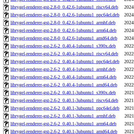
librygel-renderer-gst-2.8-0_0.42.6-1ubuntu1_riscv64.deb
2024
librygel-renderer-gst-2.8-0_0.42.6-1ubuntu1_ppc64el.deb
2024
librygel-renderer-gst-2.8-0_0.42.6-1ubuntu1_armhf.deb
2024
librygel-renderer-gst-2.8-0_0.42.6-1ubuntu1_arm64.deb
2024
librygel-renderer-gst-2.8-0_0.42.6-1ubuntu1_amd64.deb
2024
librygel-renderer-gst-2.6-2_0.40.4-1ubuntu1_s390x.deb
2022
librygel-renderer-gst-2.6-2_0.40.4-1ubuntu1_riscv64.deb
2022
librygel-renderer-gst-2.6-2_0.40.4-1ubuntu1_ppc64el.deb
2022
librygel-renderer-gst-2.6-2_0.40.4-1ubuntu1_armhf.deb
2022
librygel-renderer-gst-2.6-2_0.40.4-1ubuntu1_arm64.deb
2022
librygel-renderer-gst-2.6-2_0.40.4-1ubuntu1_amd64.deb
2022
librygel-renderer-gst-2.6-2_0.40.1-3ubuntu1_s390x.deb
2021
librygel-renderer-gst-2.6-2_0.40.1-3ubuntu1_riscv64.deb
2021
librygel-renderer-gst-2.6-2_0.40.1-3ubuntu1_ppc64el.deb
2021
librygel-renderer-gst-2.6-2_0.40.1-3ubuntu1_armhf.deb
2021
librygel-renderer-gst-2.6-2_0.40.1-3ubuntu1_arm64.deb
2021
librygel-renderer-gst-2.6-2_0.40.1-3ubuntu1_amd64.deb
2021