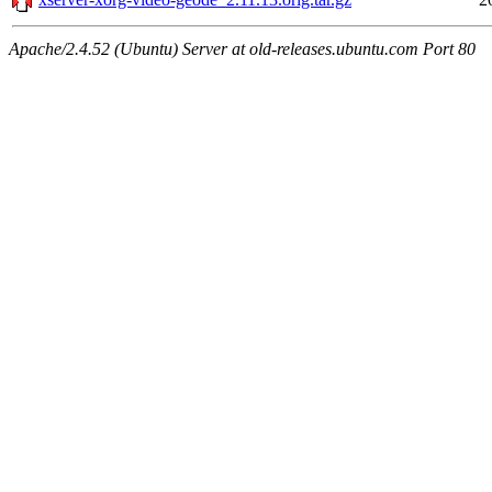
Apache/2.4.52 (Ubuntu) Server at old-releases.ubuntu.com Port 80