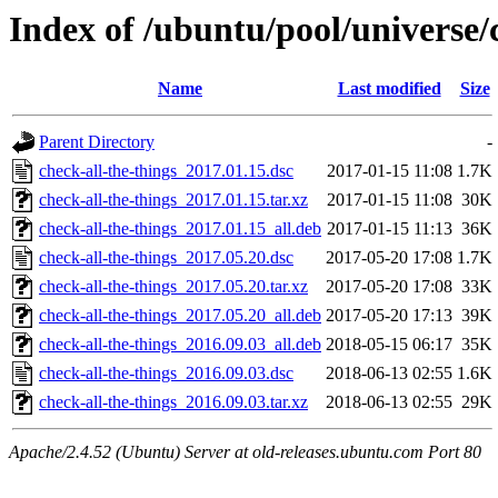
Index of /ubuntu/pool/universe/c
Name
Last modified
Size
Parent Directory
-
check-all-the-things_2017.01.15.dsc
2017-01-15 11:08
1.7K
check-all-the-things_2017.01.15.tar.xz
2017-01-15 11:08
30K
check-all-the-things_2017.01.15_all.deb
2017-01-15 11:13
36K
check-all-the-things_2017.05.20.dsc
2017-05-20 17:08
1.7K
check-all-the-things_2017.05.20.tar.xz
2017-05-20 17:08
33K
check-all-the-things_2017.05.20_all.deb
2017-05-20 17:13
39K
check-all-the-things_2016.09.03_all.deb
2018-05-15 06:17
35K
check-all-the-things_2016.09.03.dsc
2018-06-13 02:55
1.6K
check-all-the-things_2016.09.03.tar.xz
2018-06-13 02:55
29K
Apache/2.4.52 (Ubuntu) Server at old-releases.ubuntu.com Port 80