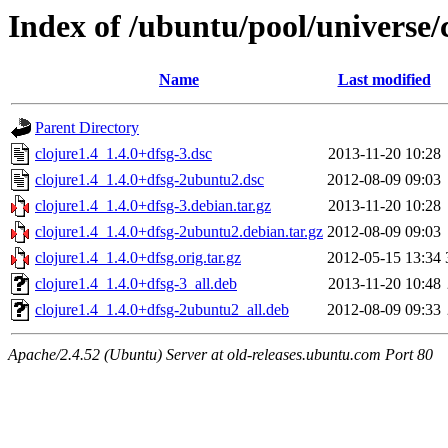
Index of /ubuntu/pool/universe/c
Name
Last modified
Parent Directory
clojure1.4_1.4.0+dfsg-3.dsc
2013-11-20 10:28
clojure1.4_1.4.0+dfsg-2ubuntu2.dsc
2012-08-09 09:03
clojure1.4_1.4.0+dfsg-3.debian.tar.gz
2013-11-20 10:28
clojure1.4_1.4.0+dfsg-2ubuntu2.debian.tar.gz
2012-08-09 09:03
clojure1.4_1.4.0+dfsg.orig.tar.gz
2012-05-15 13:34
clojure1.4_1.4.0+dfsg-3_all.deb
2013-11-20 10:48
clojure1.4_1.4.0+dfsg-2ubuntu2_all.deb
2012-08-09 09:33
Apache/2.4.52 (Ubuntu) Server at old-releases.ubuntu.com Port 80