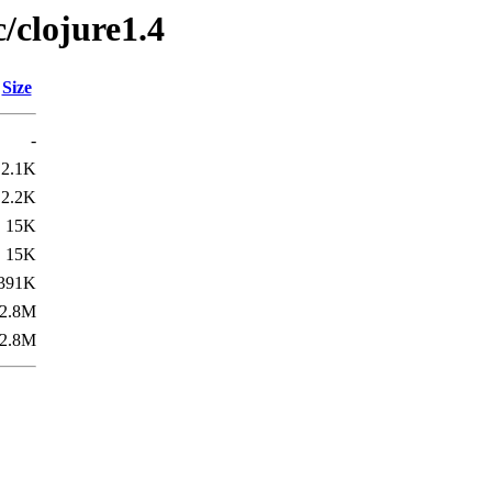
/clojure1.4
Size
-
2.1K
2.2K
15K
15K
391K
2.8M
2.8M