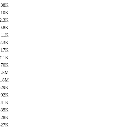
138K
10K
2.3K
9.8K
11K
2.3K
17K
211K
70K
1.8M
1.8M
529K
192K
441K
435K
428K
527K