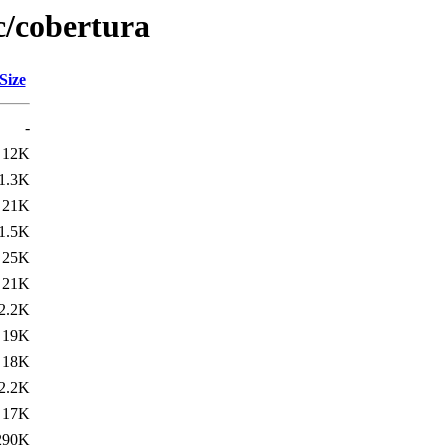
c/cobertura
Size
-
12K
1.3K
21K
1.5K
25K
21K
2.2K
19K
18K
2.2K
17K
290K