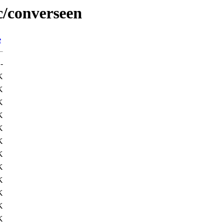
c/converseen
e
-
K
K
K
K
K
K
K
K
K
K
K
K