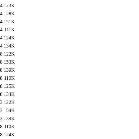
34
123K
54
128K
44
151K
34
111K
34
124K
34
134K
18
122K
18
153K
18
139K
18
110K
18
125K
18
134K
53
122K
53
154K
53
139K
48
110K
48
124K