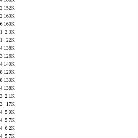
12
152K
12
160K
46
160K
11
2.3K
11
22K
24
138K
53
126K
24
140K
38
129K
38
133K
24
138K
23
2.1K
23
17K
34
5.9K
54
5.7K
44
6.2K
34
5.7K