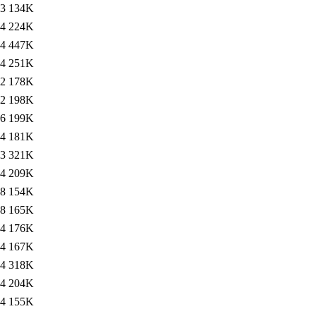
53
134K
14
224K
14
447K
54
251K
12
178K
12
198K
46
199K
24
181K
53
321K
24
209K
38
154K
38
165K
24
176K
34
167K
54
318K
44
204K
34
155K