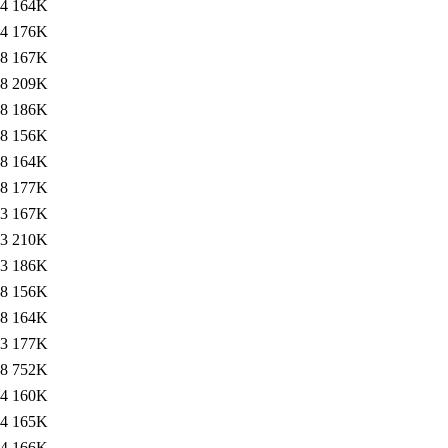
34
164K
34
176K
18
167K
18
209K
18
186K
18
156K
18
164K
18
177K
53
167K
53
210K
53
186K
48
156K
48
164K
53
177K
18
752K
14
160K
14
165K
54
166K