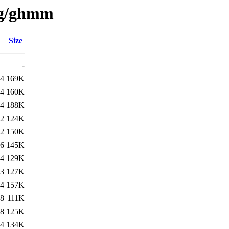
e/g/ghmm
Size
-
14
169K
14
160K
54
188K
12
124K
12
150K
46
145K
24
129K
53
127K
24
157K
38
111K
38
125K
24
134K