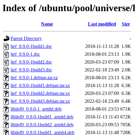
Index of /ubuntu/pool/universe/l/
Name
Last modified
Size
Parent Directory
-
lief_0.9.0-1build1.dsc
2018-11-13 11:28
1.9K
lief_0.9.0-1.dsc
2018-08-01 23:13
1.9K
lief_0.9.0-1build2.dsc
2020-03-23 07:09
1.9K
lief_0.9.0-1build3.dsc
2022-02-18 23:49
2.0K
lief_0.9.0-1.debian.tar.xz
2018-08-01 23:13
6.2K
lief_0.9.0-1build1.debian.tar.xz
2018-11-13 11:28
6.3K
lief_0.9.0-1build2.debian.tar.xz
2020-03-23 07:09
6.3K
lief_0.9.0-1build3.debian.tar.xz
2022-02-18 23:49
6.4K
liblief0_0.9.0-1_armhf.deb
2018-08-01 23:53
671K
liblief0_0.9.0-1build1_armhf.deb
2018-11-13 11:43
672K
liblief0_0.9.0-1build2_armhf.deb
2020-03-23 09:53
705K
liblief0_0.9.0-1build1_arm64.deb
2018-11-13 11:48
728K