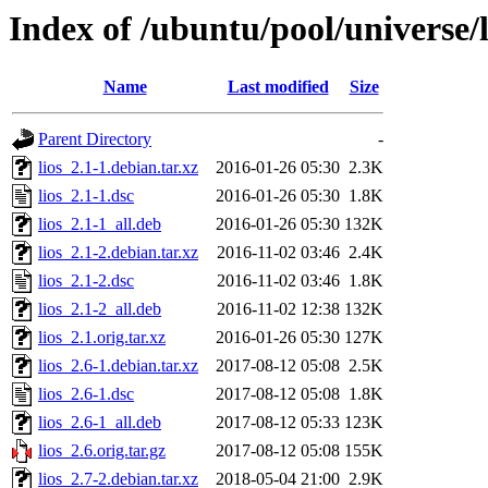
Index of /ubuntu/pool/universe/l
Name
Last modified
Size
Parent Directory
-
lios_2.1-1.debian.tar.xz
2016-01-26 05:30
2.3K
lios_2.1-1.dsc
2016-01-26 05:30
1.8K
lios_2.1-1_all.deb
2016-01-26 05:30
132K
lios_2.1-2.debian.tar.xz
2016-11-02 03:46
2.4K
lios_2.1-2.dsc
2016-11-02 03:46
1.8K
lios_2.1-2_all.deb
2016-11-02 12:38
132K
lios_2.1.orig.tar.xz
2016-01-26 05:30
127K
lios_2.6-1.debian.tar.xz
2017-08-12 05:08
2.5K
lios_2.6-1.dsc
2017-08-12 05:08
1.8K
lios_2.6-1_all.deb
2017-08-12 05:33
123K
lios_2.6.orig.tar.gz
2017-08-12 05:08
155K
lios_2.7-2.debian.tar.xz
2018-05-04 21:00
2.9K