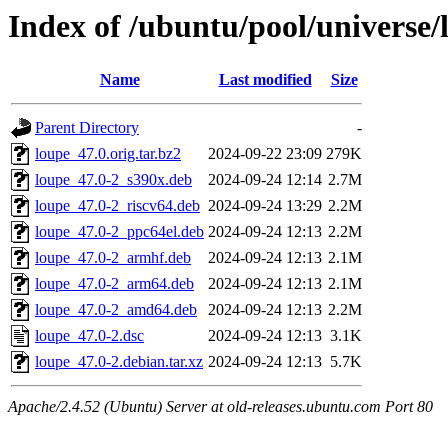
Index of /ubuntu/pool/universe/
Name
Last modified
Size
Parent Directory
-
loupe_47.0.orig.tar.bz2
2024-09-22 23:09
279K
loupe_47.0-2_s390x.deb
2024-09-24 12:14
2.7M
loupe_47.0-2_riscv64.deb
2024-09-24 13:29
2.2M
loupe_47.0-2_ppc64el.deb
2024-09-24 12:13
2.2M
loupe_47.0-2_armhf.deb
2024-09-24 12:13
2.1M
loupe_47.0-2_arm64.deb
2024-09-24 12:13
2.1M
loupe_47.0-2_amd64.deb
2024-09-24 12:13
2.2M
loupe_47.0-2.dsc
2024-09-24 12:13
3.1K
loupe_47.0-2.debian.tar.xz
2024-09-24 12:13
5.7K
Apache/2.4.52 (Ubuntu) Server at old-releases.ubuntu.com Port 80