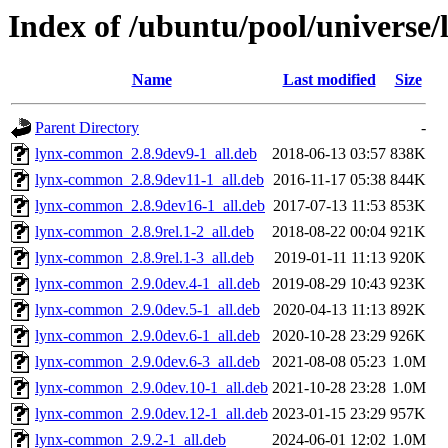
Index of /ubuntu/pool/universe/
Name
Last modified
Size
Parent Directory
-
lynx-common_2.8.9dev9-1_all.deb
2018-06-13 03:57
838K
lynx-common_2.8.9dev11-1_all.deb
2016-11-17 05:38
844K
lynx-common_2.8.9dev16-1_all.deb
2017-07-13 11:53
853K
lynx-common_2.8.9rel.1-2_all.deb
2018-08-22 00:04
921K
lynx-common_2.8.9rel.1-3_all.deb
2019-01-11 11:13
920K
lynx-common_2.9.0dev.4-1_all.deb
2019-08-29 10:43
923K
lynx-common_2.9.0dev.5-1_all.deb
2020-04-13 11:13
892K
lynx-common_2.9.0dev.6-1_all.deb
2020-10-28 23:29
926K
lynx-common_2.9.0dev.6-3_all.deb
2021-08-08 05:23
1.0M
lynx-common_2.9.0dev.10-1_all.deb
2021-10-28 23:28
1.0M
lynx-common_2.9.0dev.12-1_all.deb
2023-01-15 23:29
957K
lynx-common_2.9.2-1_all.deb
2024-06-01 12:02
1.0M