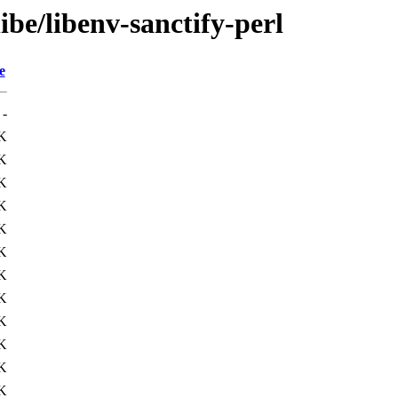
ibe/libenv-sanctify-perl
e
-
K
K
K
K
K
K
K
K
K
K
K
K