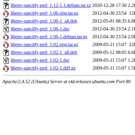
libenv-sanctify-perl_1.12-1.1.debian.tar.xz
2020-12-28 17:30
2.2
libenv-sanctify-perl_1.06.orig.tar.gz
2012-04-30 23:54
12
libenv-sanctify-perl_1.06-1_all.deb
2012-05-01 08:35
6.8
libenv-sanctify-perl_1.06-1.dsc
2012-04-30 23:54
2.1
libenv-sanctify-perl_1.06-1.debian.tar.gz
2012-04-30 23:54
2.0
libenv-sanctify-perl_1.02.orig.tar.gz
2009-05-11 15:07
22
libenv-sanctify-perl_1.02-1_all.deb
2009-05-12 08:05
6.6
libenv-sanctify-perl_1.02-1.dsc
2009-05-11 15:07
1.2
libenv-sanctify-perl_1.02-1.diff.gz
2009-05-11 15:07
1.5
Apache/2.4.52 (Ubuntu) Server at old-releases.ubuntu.com Port 80