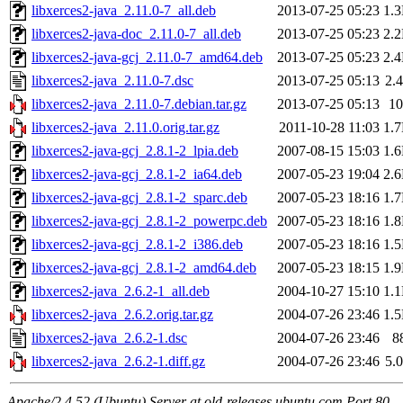
libxerces2-java_2.11.0-7_all.deb
2013-07-25 05:23
1.
libxerces2-java-doc_2.11.0-7_all.deb
2013-07-25 05:23
2.
libxerces2-java-gcj_2.11.0-7_amd64.deb
2013-07-25 05:23
2.
libxerces2-java_2.11.0-7.dsc
2013-07-25 05:13
2.
libxerces2-java_2.11.0-7.debian.tar.gz
2013-07-25 05:13
1
libxerces2-java_2.11.0.orig.tar.gz
2011-10-28 11:03
1.
libxerces2-java-gcj_2.8.1-2_lpia.deb
2007-08-15 15:03
1.
libxerces2-java-gcj_2.8.1-2_ia64.deb
2007-05-23 19:04
2.
libxerces2-java-gcj_2.8.1-2_sparc.deb
2007-05-23 18:16
1.
libxerces2-java-gcj_2.8.1-2_powerpc.deb
2007-05-23 18:16
1.
libxerces2-java-gcj_2.8.1-2_i386.deb
2007-05-23 18:16
1.
libxerces2-java-gcj_2.8.1-2_amd64.deb
2007-05-23 18:15
1.
libxerces2-java_2.6.2-1_all.deb
2004-10-27 15:10
1.
libxerces2-java_2.6.2.orig.tar.gz
2004-07-26 23:46
1.
libxerces2-java_2.6.2-1.dsc
2004-07-26 23:46
8
libxerces2-java_2.6.2-1.diff.gz
2004-07-26 23:46
5.
Apache/2.4.52 (Ubuntu) Server at old-releases.ubuntu.com Port 80