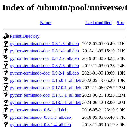
Index of /ubuntu/pool/universe/
Name
Last modified
Size
Parent Directory
-
python-terminado-doc_0.8.1-3_all.deb
2018-05-05 05:40
21K
python-terminado-doc_0.8.1-4_all.deb
2018-11-09 15:19
21K
python-terminado-doc_0.8.2-2_all.deb
2019-07-30 23:23
24K
python-terminado-doc_0.8.2-3_all.deb
2019-11-03 05:28
24K
python-terminado-doc_0.9.2-1_all.deb
2021-01-09 18:09
18K
python-terminado-doc_0.15.0-1_all.deb
2022-05-19 05:29
19K
python-terminado-doc_0.17.0-1_all.deb
2022-11-06 07:57
1.2M
python-terminado-doc_0.17.1-1_all.deb
2023-06-21 18:25
1.2M
python-terminado-doc_0.18.1-1_all.deb
2024-06-12 13:00
1.2M
python-terminado_0.6-1_all.deb
2016-05-21 23:19
9.0K
python-terminado_0.8.1-3_all.deb
2018-05-05 05:40
8.7K
python-terminado_0.8.1-4_all.deb
2018-11-09 15:19
8.9K