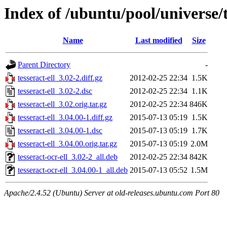
Index of /ubuntu/pool/universe/t/
Name
Last modified
Size
Parent Directory
-
tesseract-ell_3.02-2.diff.gz
2012-02-25 22:34
1.5K
tesseract-ell_3.02-2.dsc
2012-02-25 22:34
1.1K
tesseract-ell_3.02.orig.tar.gz
2012-02-25 22:34
846K
tesseract-ell_3.04.00-1.diff.gz
2015-07-13 05:19
1.5K
tesseract-ell_3.04.00-1.dsc
2015-07-13 05:19
1.7K
tesseract-ell_3.04.00.orig.tar.gz
2015-07-13 05:19
2.0M
tesseract-ocr-ell_3.02-2_all.deb
2012-02-25 22:34
842K
tesseract-ocr-ell_3.04.00-1_all.deb
2015-07-13 05:52
1.5M
Apache/2.4.52 (Ubuntu) Server at old-releases.ubuntu.com Port 80