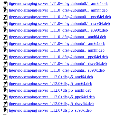
tigervnc-scraping-server_1.11.0+dfsg-2ubuntu0.1_arm64.deb
tigervnc-scraping-server_1.11.0+dfsg-2ubuntu0.1_armhf.deb
tigervnc-scraping-server_1.11.0+dfsg-2ubuntu0.1_ppc64el.deb
tigervnc-scraping-server_1.11.0+dfsg-2ubuntu0.1_riscv64.deb
tigervnc-scraping-server_1.11.0+dfsg-2ubuntu0.1_s390x.deb
tigervnc-scraping-server_1.11.0+dfsg-2ubuntu1_amd64.deb
tigervnc-scraping-server_1.11.0+dfsg-2ubuntu1_arm64.deb
tigervnc-scraping-server_1.11.0+dfsg-2ubuntu1_armhf.deb
tigervnc-scraping-server_1.11.0+dfsg-2ubuntu1_ppc64el.deb
tigervnc-scraping-server_1.11.0+dfsg-2ubuntu1_riscv64.deb
tigervnc-scraping-server_1.11.0+dfsg-2ubuntu1_s390x.deb
tigervnc-scraping-server_1.12.0+dfsg-5_amd64.deb
tigervnc-scraping-server_1.12.0+dfsg-5_arm64.deb
tigervnc-scraping-server_1.12.0+dfsg-5_armhf.deb
tigervnc-scraping-server_1.12.0+dfsg-5_ppc64el.deb
tigervnc-scraping-server_1.12.0+dfsg-5_riscv64.deb
tigervnc-scraping-server_1.12.0+dfsg-5_s390x.deb