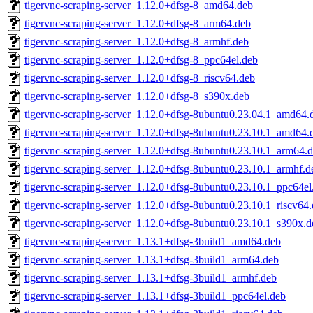
tigervnc-scraping-server_1.12.0+dfsg-8_amd64.deb
tigervnc-scraping-server_1.12.0+dfsg-8_arm64.deb
tigervnc-scraping-server_1.12.0+dfsg-8_armhf.deb
tigervnc-scraping-server_1.12.0+dfsg-8_ppc64el.deb
tigervnc-scraping-server_1.12.0+dfsg-8_riscv64.deb
tigervnc-scraping-server_1.12.0+dfsg-8_s390x.deb
tigervnc-scraping-server_1.12.0+dfsg-8ubuntu0.23.04.1_amd64.
tigervnc-scraping-server_1.12.0+dfsg-8ubuntu0.23.10.1_amd64.
tigervnc-scraping-server_1.12.0+dfsg-8ubuntu0.23.10.1_arm64.
tigervnc-scraping-server_1.12.0+dfsg-8ubuntu0.23.10.1_armhf.d
tigervnc-scraping-server_1.12.0+dfsg-8ubuntu0.23.10.1_ppc64el
tigervnc-scraping-server_1.12.0+dfsg-8ubuntu0.23.10.1_riscv64
tigervnc-scraping-server_1.12.0+dfsg-8ubuntu0.23.10.1_s390x.d
tigervnc-scraping-server_1.13.1+dfsg-3build1_amd64.deb
tigervnc-scraping-server_1.13.1+dfsg-3build1_arm64.deb
tigervnc-scraping-server_1.13.1+dfsg-3build1_armhf.deb
tigervnc-scraping-server_1.13.1+dfsg-3build1_ppc64el.deb