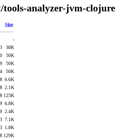
t/tools-analyzer-jvm-clojure
Size
-
3
38K
0
50K
9
50K
4
50K
8
6.6K
8
2.1K
8
125K
9
6.8K
9
2.4K
3
7.1K
3
1.8K
8
129K