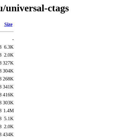
u/universal-ctags
Size
-
3
6.3K
3
2.0K
8
327K
8
304K
8
268K
8
341K
8
416K
8
303K
8
1.4M
8
5.1K
8
2.0K
3
434K