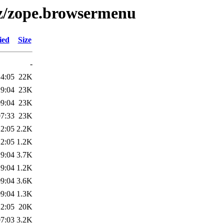
/z/zope.browsermenu
ied
Size
-
14:05
22K
19:04
23K
09:04
23K
07:33
23K
12:05
2.2K
12:05
1.2K
19:04
3.7K
19:04
1.2K
09:04
3.6K
09:04
1.3K
12:05
20K
07:03
3.2K