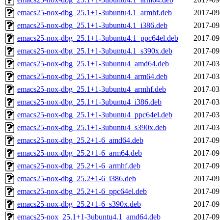
emacs25-nox-dbg_25.1+1-3ubuntu4.1_armhf.deb
2017-09
emacs25-nox-dbg_25.1+1-3ubuntu4.1_i386.deb
2017-09
emacs25-nox-dbg_25.1+1-3ubuntu4.1_ppc64el.deb
2017-09
emacs25-nox-dbg_25.1+1-3ubuntu4.1_s390x.deb
2017-09
emacs25-nox-dbg_25.1+1-3ubuntu4_amd64.deb
2017-03
emacs25-nox-dbg_25.1+1-3ubuntu4_arm64.deb
2017-03
emacs25-nox-dbg_25.1+1-3ubuntu4_armhf.deb
2017-03
emacs25-nox-dbg_25.1+1-3ubuntu4_i386.deb
2017-03
emacs25-nox-dbg_25.1+1-3ubuntu4_ppc64el.deb
2017-03
emacs25-nox-dbg_25.1+1-3ubuntu4_s390x.deb
2017-03
emacs25-nox-dbg_25.2+1-6_amd64.deb
2017-09
emacs25-nox-dbg_25.2+1-6_arm64.deb
2017-09
emacs25-nox-dbg_25.2+1-6_armhf.deb
2017-09
emacs25-nox-dbg_25.2+1-6_i386.deb
2017-09
emacs25-nox-dbg_25.2+1-6_ppc64el.deb
2017-09
emacs25-nox-dbg_25.2+1-6_s390x.deb
2017-09
emacs25-nox_25.1+1-3ubuntu4.1_amd64.deb
2017-09