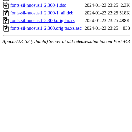
fonts-sil-nuosusil_2.300-1.dsc
2024-01-23 23:25
2.3K
fonts-sil-nuosusil_2.300-1_all.deb
2024-01-23 23:25
518K
fonts-sil-nuosusil_2.300.orig.tar.xz
2024-01-23 23:25
488K
fonts-sil-nuosusil_2.300.orig.tar.xz.asc
2024-01-23 23:25
833
Apache/2.4.52 (Ubuntu) Server at old-releases.ubuntu.com Port 443