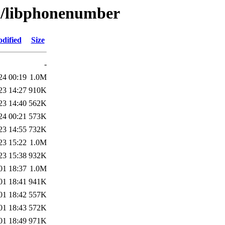
bp/libphonenumber
dified
Size
-
24 00:19
1.0M
23 14:27
910K
23 14:40
562K
24 00:21
573K
23 14:55
732K
23 15:22
1.0M
23 15:38
932K
01 18:37
1.0M
01 18:41
941K
01 18:42
557K
01 18:43
572K
01 18:49
971K