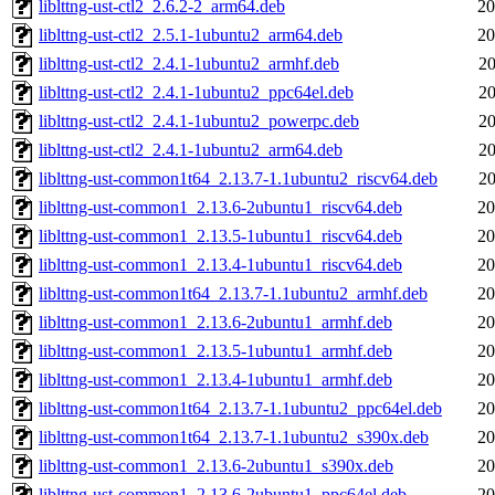
liblttng-ust-ctl2_2.6.2-2_arm64.deb
20
liblttng-ust-ctl2_2.5.1-1ubuntu2_arm64.deb
20
liblttng-ust-ctl2_2.4.1-1ubuntu2_armhf.deb
20
liblttng-ust-ctl2_2.4.1-1ubuntu2_ppc64el.deb
20
liblttng-ust-ctl2_2.4.1-1ubuntu2_powerpc.deb
20
liblttng-ust-ctl2_2.4.1-1ubuntu2_arm64.deb
20
liblttng-ust-common1t64_2.13.7-1.1ubuntu2_riscv64.deb
20
liblttng-ust-common1_2.13.6-2ubuntu1_riscv64.deb
20
liblttng-ust-common1_2.13.5-1ubuntu1_riscv64.deb
20
liblttng-ust-common1_2.13.4-1ubuntu1_riscv64.deb
20
liblttng-ust-common1t64_2.13.7-1.1ubuntu2_armhf.deb
20
liblttng-ust-common1_2.13.6-2ubuntu1_armhf.deb
20
liblttng-ust-common1_2.13.5-1ubuntu1_armhf.deb
20
liblttng-ust-common1_2.13.4-1ubuntu1_armhf.deb
20
liblttng-ust-common1t64_2.13.7-1.1ubuntu2_ppc64el.deb
20
liblttng-ust-common1t64_2.13.7-1.1ubuntu2_s390x.deb
20
liblttng-ust-common1_2.13.6-2ubuntu1_s390x.deb
20
liblttng-ust-common1_2.13.6-2ubuntu1_ppc64el.deb
20