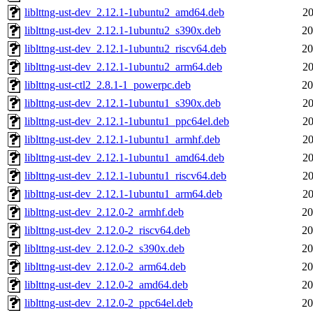
liblttng-ust-dev_2.12.1-1ubuntu2_amd64.deb
20
liblttng-ust-dev_2.12.1-1ubuntu2_s390x.deb
20
liblttng-ust-dev_2.12.1-1ubuntu2_riscv64.deb
20
liblttng-ust-dev_2.12.1-1ubuntu2_arm64.deb
20
liblttng-ust-ctl2_2.8.1-1_powerpc.deb
20
liblttng-ust-dev_2.12.1-1ubuntu1_s390x.deb
20
liblttng-ust-dev_2.12.1-1ubuntu1_ppc64el.deb
20
liblttng-ust-dev_2.12.1-1ubuntu1_armhf.deb
20
liblttng-ust-dev_2.12.1-1ubuntu1_amd64.deb
20
liblttng-ust-dev_2.12.1-1ubuntu1_riscv64.deb
20
liblttng-ust-dev_2.12.1-1ubuntu1_arm64.deb
20
liblttng-ust-dev_2.12.0-2_armhf.deb
20
liblttng-ust-dev_2.12.0-2_riscv64.deb
20
liblttng-ust-dev_2.12.0-2_s390x.deb
20
liblttng-ust-dev_2.12.0-2_arm64.deb
20
liblttng-ust-dev_2.12.0-2_amd64.deb
20
liblttng-ust-dev_2.12.0-2_ppc64el.deb
20