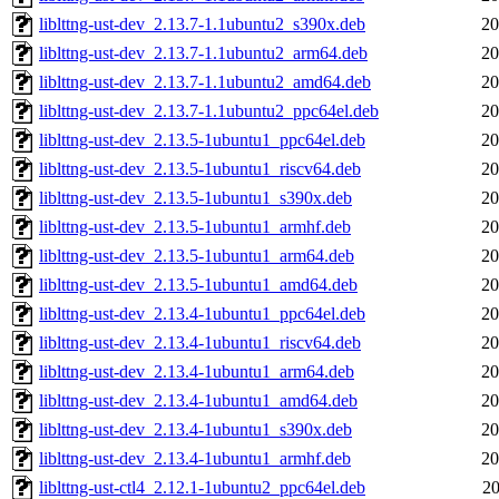
liblttng-ust-dev_2.13.7-1.1ubuntu2_s390x.deb
20
liblttng-ust-dev_2.13.7-1.1ubuntu2_arm64.deb
20
liblttng-ust-dev_2.13.7-1.1ubuntu2_amd64.deb
20
liblttng-ust-dev_2.13.7-1.1ubuntu2_ppc64el.deb
20
liblttng-ust-dev_2.13.5-1ubuntu1_ppc64el.deb
20
liblttng-ust-dev_2.13.5-1ubuntu1_riscv64.deb
20
liblttng-ust-dev_2.13.5-1ubuntu1_s390x.deb
20
liblttng-ust-dev_2.13.5-1ubuntu1_armhf.deb
20
liblttng-ust-dev_2.13.5-1ubuntu1_arm64.deb
20
liblttng-ust-dev_2.13.5-1ubuntu1_amd64.deb
20
liblttng-ust-dev_2.13.4-1ubuntu1_ppc64el.deb
20
liblttng-ust-dev_2.13.4-1ubuntu1_riscv64.deb
20
liblttng-ust-dev_2.13.4-1ubuntu1_arm64.deb
20
liblttng-ust-dev_2.13.4-1ubuntu1_amd64.deb
20
liblttng-ust-dev_2.13.4-1ubuntu1_s390x.deb
20
liblttng-ust-dev_2.13.4-1ubuntu1_armhf.deb
20
liblttng-ust-ctl4_2.12.1-1ubuntu2_ppc64el.deb
20