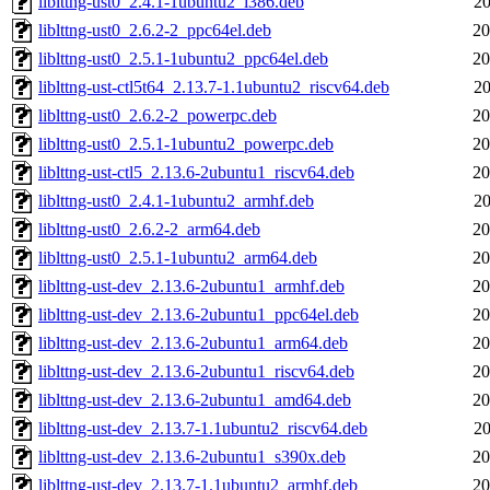
liblttng-ust0_2.4.1-1ubuntu2_i386.deb
20
liblttng-ust0_2.6.2-2_ppc64el.deb
20
liblttng-ust0_2.5.1-1ubuntu2_ppc64el.deb
20
liblttng-ust-ctl5t64_2.13.7-1.1ubuntu2_riscv64.deb
20
liblttng-ust0_2.6.2-2_powerpc.deb
20
liblttng-ust0_2.5.1-1ubuntu2_powerpc.deb
20
liblttng-ust-ctl5_2.13.6-2ubuntu1_riscv64.deb
20
liblttng-ust0_2.4.1-1ubuntu2_armhf.deb
20
liblttng-ust0_2.6.2-2_arm64.deb
20
liblttng-ust0_2.5.1-1ubuntu2_arm64.deb
20
liblttng-ust-dev_2.13.6-2ubuntu1_armhf.deb
20
liblttng-ust-dev_2.13.6-2ubuntu1_ppc64el.deb
20
liblttng-ust-dev_2.13.6-2ubuntu1_arm64.deb
20
liblttng-ust-dev_2.13.6-2ubuntu1_riscv64.deb
20
liblttng-ust-dev_2.13.6-2ubuntu1_amd64.deb
20
liblttng-ust-dev_2.13.7-1.1ubuntu2_riscv64.deb
20
liblttng-ust-dev_2.13.6-2ubuntu1_s390x.deb
20
liblttng-ust-dev_2.13.7-1.1ubuntu2_armhf.deb
20