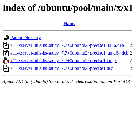
Index of /ubuntu/pool/main/x/x11
Name
Parent Directory
x11-xserver-utils-lts-saucy_7.7+0ubuntu2~precise1_i386.deb
2
x11-xserver-utils-lts-saucy_7.7+0ubuntu2~precise1_amd64.deb
2
x11-xserver-utils-lts-saucy_7.7+0ubuntu2~precise1.tar.gz
2
x11-xserver-utils-lts-saucy_7.7+0ubuntu2~precise1.dsc
2
Apache/2.4.52 (Ubuntu) Server at old-releases.ubuntu.com Port 443