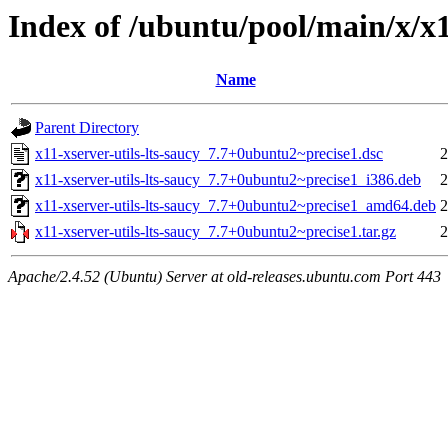
Index of /ubuntu/pool/main/x/x11
Name
Parent Directory
x11-xserver-utils-lts-saucy_7.7+0ubuntu2~precise1.dsc
2
x11-xserver-utils-lts-saucy_7.7+0ubuntu2~precise1_i386.deb
2
x11-xserver-utils-lts-saucy_7.7+0ubuntu2~precise1_amd64.deb
2
x11-xserver-utils-lts-saucy_7.7+0ubuntu2~precise1.tar.gz
2
Apache/2.4.52 (Ubuntu) Server at old-releases.ubuntu.com Port 443