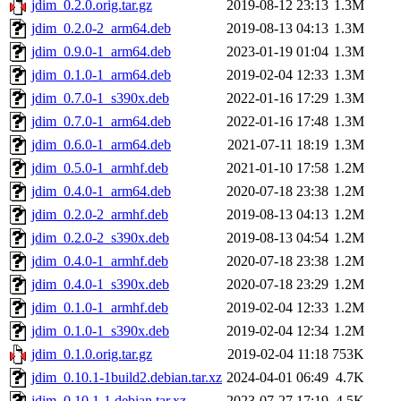
jdim_0.2.0.orig.tar.gz
2019-08-12 23:13
1.3M
jdim_0.2.0-2_arm64.deb
2019-08-13 04:13
1.3M
jdim_0.9.0-1_arm64.deb
2023-01-19 01:04
1.3M
jdim_0.1.0-1_arm64.deb
2019-02-04 12:33
1.3M
jdim_0.7.0-1_s390x.deb
2022-01-16 17:29
1.3M
jdim_0.7.0-1_arm64.deb
2022-01-16 17:48
1.3M
jdim_0.6.0-1_arm64.deb
2021-07-11 18:19
1.3M
jdim_0.5.0-1_armhf.deb
2021-01-10 17:58
1.2M
jdim_0.4.0-1_arm64.deb
2020-07-18 23:38
1.2M
jdim_0.2.0-2_armhf.deb
2019-08-13 04:13
1.2M
jdim_0.2.0-2_s390x.deb
2019-08-13 04:54
1.2M
jdim_0.4.0-1_armhf.deb
2020-07-18 23:38
1.2M
jdim_0.4.0-1_s390x.deb
2020-07-18 23:29
1.2M
jdim_0.1.0-1_armhf.deb
2019-02-04 12:33
1.2M
jdim_0.1.0-1_s390x.deb
2019-02-04 12:34
1.2M
jdim_0.1.0.orig.tar.gz
2019-02-04 11:18
753K
jdim_0.10.1-1build2.debian.tar.xz
2024-04-01 06:49
4.7K
jdim_0.10.1-1.debian.tar.xz
2023-07-27 17:19
4.5K