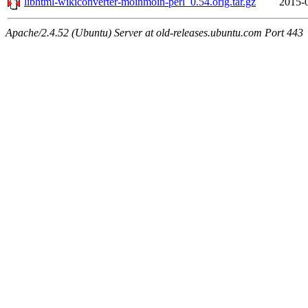
libhtml-wikiconverter-moinmoin-perl_0.54.orig.tar.gz
2015-
Apache/2.4.52 (Ubuntu) Server at old-releases.ubuntu.com Port 443